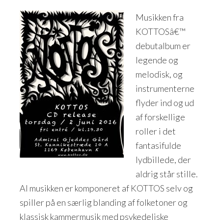
Musikken fra
KOTTOSâ€™
debutalbum er
legende og
melodisk, og
instrumenterne
flyder ind og ud
af forskellige
roller i det
fantasifulde
lydbillede, der
aldrig står stille.
Al musikken er komponeret af KOTTOS selv og
spiller på en særlig blanding af folketoner og
klassisk kammermusik med psykedeliske