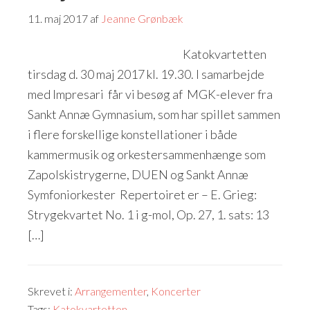
11. maj 2017
af
Jeanne Grønbæk
Katokvartetten
tirsdag d. 30 maj 2017 kl. 19.30. I samarbejde
med Impresari får vi besøg af MGK-elever fra
Sankt Annæ Gymnasium, som har spillet sammen
i flere forskellige konstellationer i både
kammermusik og orkestersammenhænge som
Zapolskistrygerne, DUEN og Sankt Annæ
Symfoniorkester Repertoiret er – E. Grieg:
Strygekvartet No. 1 i g-mol, Op. 27, 1. sats: 13
[…]
Skrevet i:
Arrangementer
,
Koncerter
Tags:
Katokvartetten