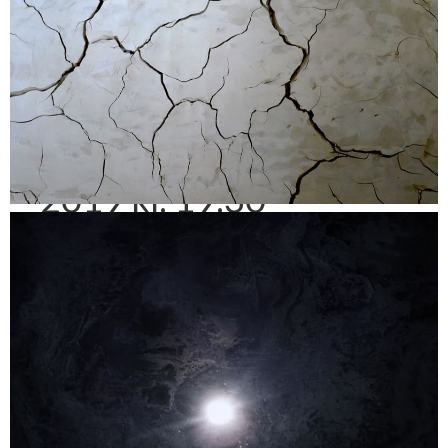
Søren Ulrik Thomsen
oplæsning d. 22. maj
2019 kl. 19.30
6. maj 2019
af
Jeanne Grønbæk
Søren Ulrik
Thomsen vil læse op af sin seneste bog, EN
HÅRNÅL KLEMT INDE BAG PANELET.
Bogen består af korte tekster om tiden, der
både forsvinder bagud og flygter fremover.
Tekster fulde af sansninger, stemninger og