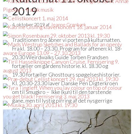
2019
4. oktober 2019
af
Jeanne Grønbæk
Traditionen tro åbner vi porten på kulturnatten.
Fra kl. 18.00 – 23.30. Program for aftenen: kl. 18-
20.30 Weirdwalks Guide Torben Frandsen
fortæller om gårdens historie. kl. 18.30 og
19.30 fortæller Ghosttours spøgelseshistorier.
Kl. 20.30-23.30 laver Danske Pen Digterkroen
om til Smugkro – Ikke (kun) til den tørstende
gane, men til lystig pirring af det nysgerrige
øre. Dansk […]
Skrevet i:
Arrangementer
,
Foredrag