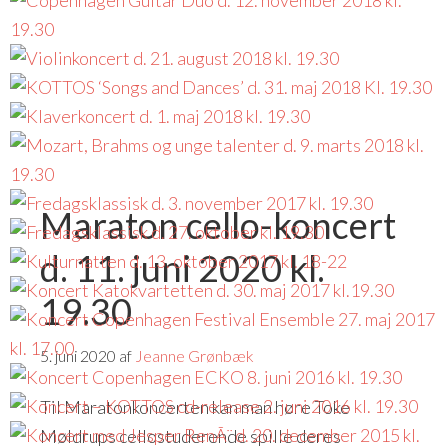
Maraton cello-koncert
d. 11. juni 2020 kl.
19.30
5. juni 2020
af
Jeanne Grønbæk
Til Maratonkoncerten kan man høre Toke
Møldrups cellostuderende spille deres