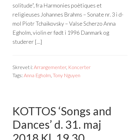
solitude”, fra Harmonies poètiques et
religieuses Johannes Brahms – Sonate nr. 3 i d-
mol Piotr Tchaikovsky – Valse Scherzo Anna
Egholm, violin er født i 1996 Danmark og
studerer […]
Skrevet i:
Arrangementer
,
Koncerter
Tags:
Anna Egholm
,
Tony Nguyen
KOTTOS ‘Songs and
Dances’ d. 31. maj
2018 Kl. 19.30