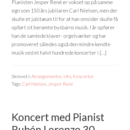
Pianisten Jesper René er vokset op på samme
egn som 150 års jubilaren Carl Nielsen, men der
skulle et jubilæum til for at han omsider skulle få
opført sit berømte bysbarns musik. I år opfører
han de samlede klaver- orgelværker og har
promoveret således også den mindre kendte
musik ved et halvt hundrede koncerter i […]
Skrevet i:
Arrangementer
,
Info
,
Koncerter
Tags:
Carl Nielsen
,
Jesper René
Koncert med Pianist
Rubén Lorenzo 30.