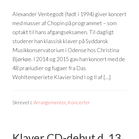
Alexander Ventegodt (født i 1994) giver koncert
med masser af Chopin på programmet – som
optakt til hans afgangseksamen. Til dagligt
studerer han klassisk klaver på Syddansk
Musikkonservatorium i Odense hos Christina
Bjørkøe. I 2014 og 2015 gav han koncert med de
48 præludier og fugaer fra Das
Wohltemperiete Klavier bind I og II af […]
Skrevet i:
Arrangementer
,
Koncerter
Klaver CD-debut d. 13.