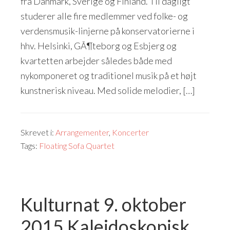
fra Danmark, Sverige og Finland. Til dagligt
studerer alle fire medlemmer ved folke- og
verdensmusik-linjerne på konservatorierne i
hhv. Helsinki, GÃ¶teborg og Esbjerg og
kvartetten arbejder således både med
nykomponeret og traditionel musik på et højt
kunstnerisk niveau. Med solide melodier, […]
Skrevet i:
Arrangementer
,
Koncerter
Tags:
Floating Sofa Quartet
Kulturnat 9. oktober
2015 Kalejdoskopisk