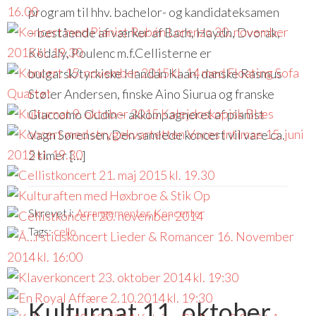
program til hhv. bachelor- og kandidateksamen
– bestående af værker af Bach, Haydn, Dvorak,
Kódaly, Poulenc m.f.Cellisterne er
bulgarsk/tyrkiske Handan Kaan, danske Rasmus
Støier Andersen, finske Aino Siurua og franske
Giaccomo Oudin – akkompagneret af pianist
Vagn Sørensen.Den samlede koncert vil vare ca.
2 timer […]
Skrevet i:
Arrangementer
,
Koncerter
Tags:
cello
Kulturnat 11. oktober