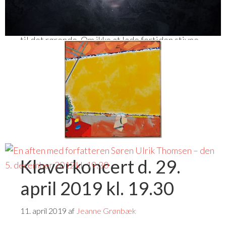
iagttagelser. Fra det essayistisk reflekterende
til erindringshistorier og prosadigte. Fra det rå
til det rørende. Om ikke at lade fortiden stivne
til […]
Skrevet i:
Foredrag
,
Kunstnere
Tags:
Søren Ulrik Thomsen
Klaverkoncert d. 29.
april 2019 kl. 19.30
11. april 2019
af
Jeanne Grønbæk