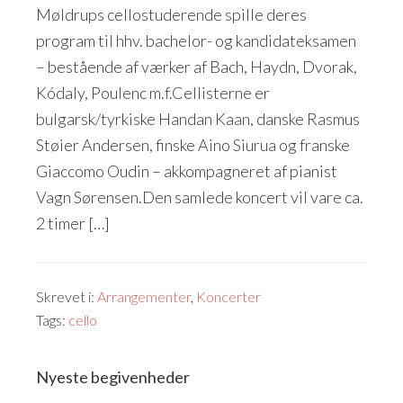
Møldrups cellostuderende spille deres
program til hhv. bachelor- og kandidateksamen
– bestående af værker af Bach, Haydn, Dvorak,
Kódaly, Poulenc m.f.Cellisterne er
bulgarsk/tyrkiske Handan Kaan, danske Rasmus
Støier Andersen, finske Aino Siurua og franske
Giaccomo Oudin – akkompagneret af pianist
Vagn Sørensen.Den samlede koncert vil vare ca.
2 timer […]
Skrevet i:
Arrangementer
,
Koncerter
Tags:
cello
Nyeste begivenheder