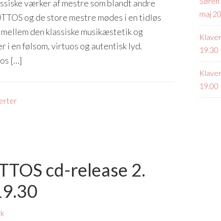
Søren 
ssiske værker af mestre som blandt andre
maj 20
OTTOS og de store mestre mødes i en tidløs
n mellem den klassiske musikæstetik og
Klaver
 i en følsom, virtuos og autentisk lyd.
19.30
os […]
Klaver
19.00
erter
TTOS cd-release 2.
19.30
æk