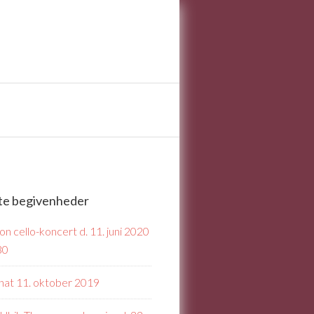
te begivenheder
n cello-koncert d. 11. juni 2020
30
nat 11. oktober 2019