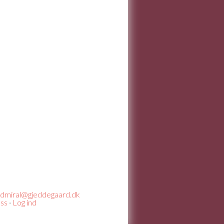
dmiral@gjeddegaard.dk
ss
·
Log ind