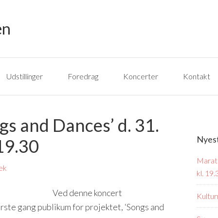
Udstillinger
Foredrag
Koncerter
Kontakt
s and Dances’ d. 31.
Nyes
19.30
Marato
æk
kl. 19.
Ved denne koncert
Kultur
ste gang publikum for projektet, ‘Songs and