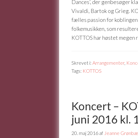
Dances’, der genbesøger kla
Vivaldi, Bartok og Grieg. K
fælles passion for koblinge
folkemusikken, som resulterer
KOTTOS har høstet megen r
Skrevet i:
Arrangementer
,
Konc
Tags:
KOTTOS
Koncert – KO
juni 2016 kl. 
20. maj 2016
af
Jeanne Grønb