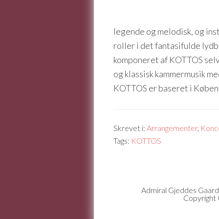
legende og melodisk, og inst
roller i det fantasifulde lydb
komponeret af KOTTOS selv o
og klassisk kammermusik me
KOTTOS er baseret i Københ
Skrevet i:
Arrangementer
,
Konc
Tags:
KOTTOS
Admiral Gjeddes Gaard 
Copyright