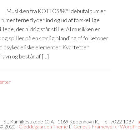
Musikken fra KOTTOSâ€™ debutalbum er
rumenterne flyder ind og ud af forskellige
illede, der aldrig står stille. Al musikken er
g spiller på en særlig blanding af folketoner
d psykedeliske elementer. Kvartetten
avn og består af […]
erter
- St. Kannikestræde 10 A - 1169 København K. - Tel: 7022 1087 -
a
 © 2020 ·
Gjeddegaarden Theme
til
Genesis Framework
·
WordPre