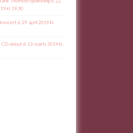
Ulrik Thomsen oplæsning d. 22.
19 kl. 19.30
koncert d. 29. april 2019 kl.
 CD-debut d. 13. marts 2019 kl.